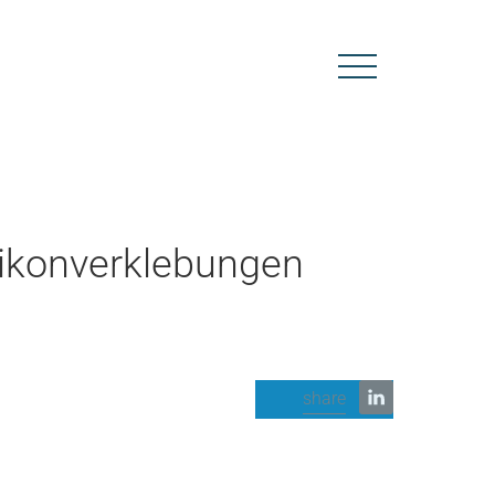
likonverklebungen
share