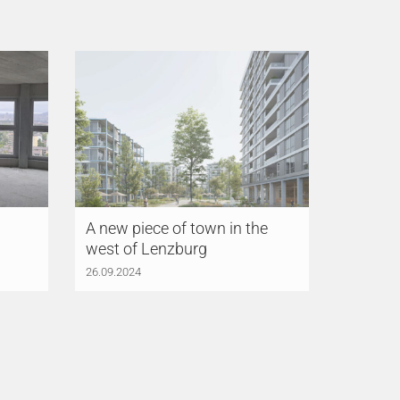
A new piece of town in the
west of Lenzburg
26.09.2024